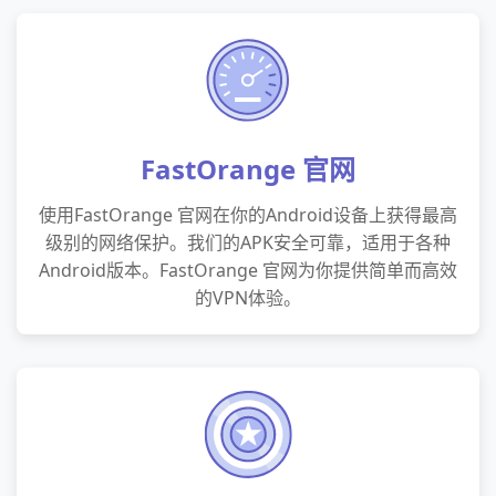
FastOrange 官网
使用FastOrange 官网在你的Android设备上获得最高
级别的网络保护。我们的APK安全可靠，适用于各种
Android版本。FastOrange 官网为你提供简单而高效
的VPN体验。