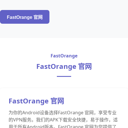
FastOrange 官网
FastOrange
FastOrange 官网
FastOrange 官网
为你的Android设备选择FastOrange 官网，享受专业
的VPN服务。我们的APK下载安全快捷，易于操作，适
用于所有Android版本。FastOrange 官网为您提供了