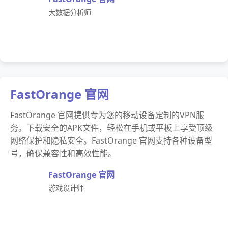
大数据分析师
FastOrange 官网
FastOrange 官网提供专为您的移动设备定制的VPN服
务。下载安全的APK文件，轻松在手机或平板上享受顶级
网络保护和隐私安全。FastOrange 官网支持各种设备型
号，确保兼容性和高效性能。
FastOrange 官网
游戏设计师