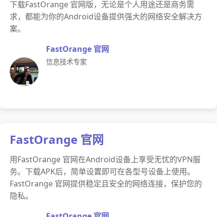
下载FastOrange 官网版，无论是个人用途还是商务需
求，都能为你的Android设备提供强大的网络安全解决方
案。
FastOrange 官网
信息技术专家
FastOrange 官网
用FastOrange 官网在Android设备上享受无忧的VPN服
务。下载APK后，简单设置即可在各型号设备上使用。
FastOrange 官网提供稳定且安全的网络连接，保护您的
隐私。
FastOrange 官网