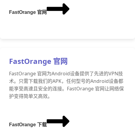
FastOrange 官网
FastOrange 官网
FastOrange 官网为Android设备提供了先进的VPN技
术。只需下载我们的APK，任何型号的Android设备都
能享受高速且安全的连接。FastOrange 官网让网络保
护变得简单又高效。
FastOrange 下载